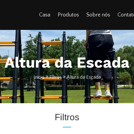
Casa
Produtos
Sobre nós
Contat
Altura da Escada
>
>
Início
Filtros
Altura da Escada
Filtros