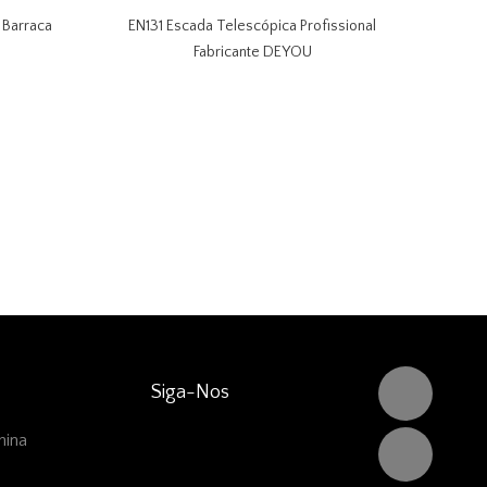
 Barraca
EN131 Escada Telescópica Profissional
Fo
Fabricante DEYOU
Siga-Nos
hina