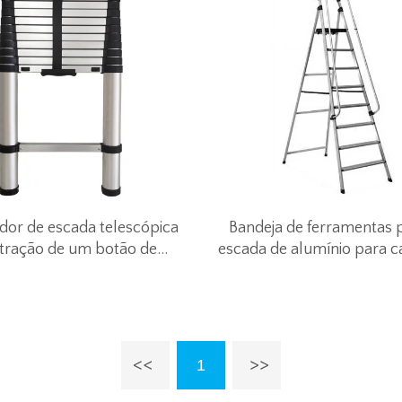
dor de escada telescópica
Bandeja de ferramentas p
etração de um botão de
escada de alumínio para 
o eletrônico 3,2 milhões
braços
1