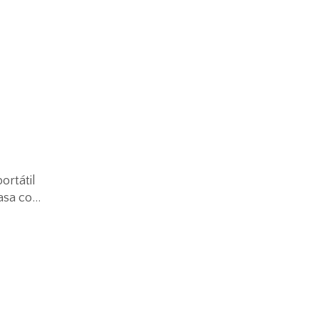
ortátil
casa com