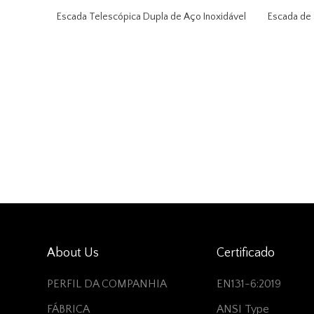
 de Dedo
Escada Telescópica Dupla de Aço Inoxidável
Escada de 
About Us
Certificado
PERFIL DA COMPANHIA
EN131-6:2019
FÁBRICA
ANSI Type