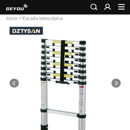
>
Início
Escada telescópica
>
Escada Telescópica
Única