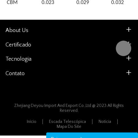
CBM
0.023
0.029
0.032
About Us
Certificado
Tecnologia
Contato
Zhejiang Deyou Import And Export Co.,Ltd @ 2023 All Rights
Reserved.
Início
Escada Telescópica
Notícia
Mapa Do Site