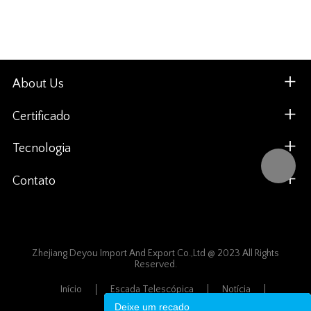
About Us
Certificado
Tecnologia
Contato
Zhejiang Deyou Import And Export Co.,Ltd @ 2023 All Rights
Reserved.
Início
Escada Telescópica
Notícia
Mapa Do Site
Deixe um recado