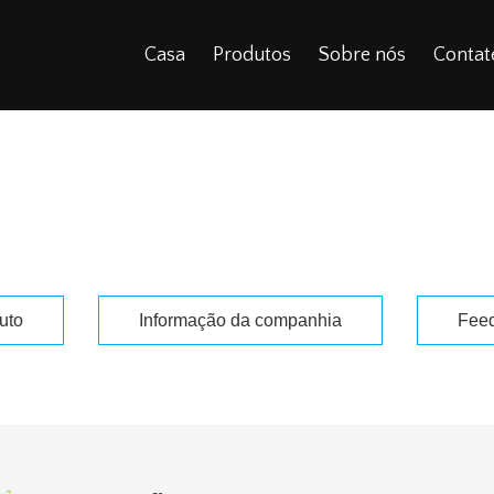
Casa
Produtos
Sobre nós
Contat
formação do prod
>
Início
Informação do produto
uto
Informação da companhia
Feed