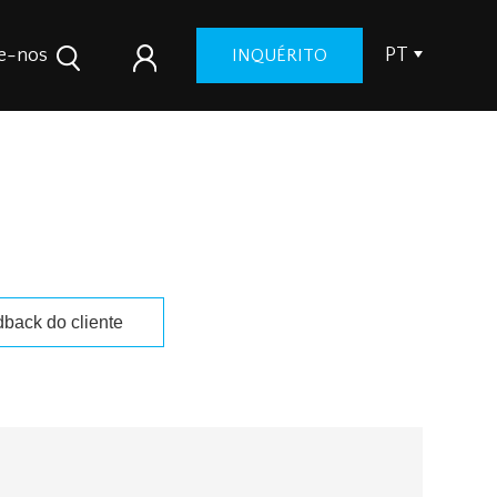
e-nos
PT
INQUÉRITO
uto
back do cliente