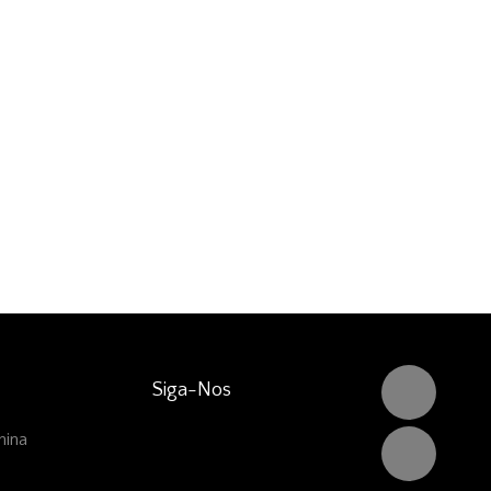
Siga-Nos
hina