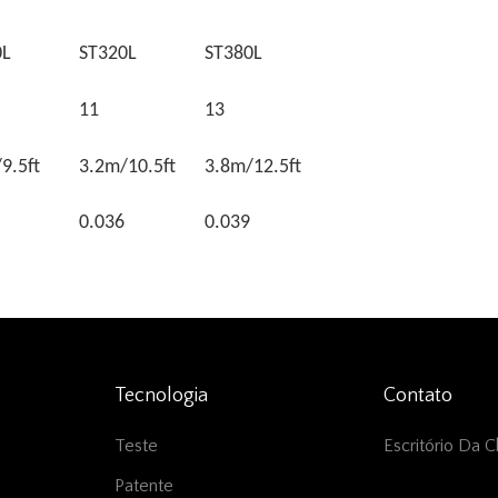
0L
ST320L
ST380L
11
13
9.5ft
3.2m/10.5ft
3.8m/12.5ft
0.036
0.039
Tecnologia
Contato
Teste
Escritório Da C
Patente