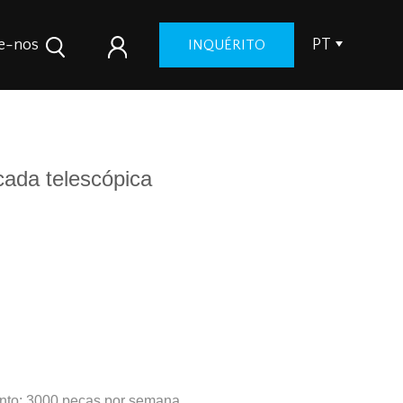
e-nos
PT
INQUÉRITO
cada telescópica
nto: 3000 peças por semana