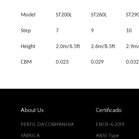
Model
ST200L
ST260L
ST29
Step
7
9
10
Height
2.0m/6.5ft
2.6m/8.5ft
2.9m/
CBM
0.023
0.029
0.032
About Us
Certificado
PERFIL DA COMPANHIA
EN131-6:2019
FÁBRICA
ANSI Type