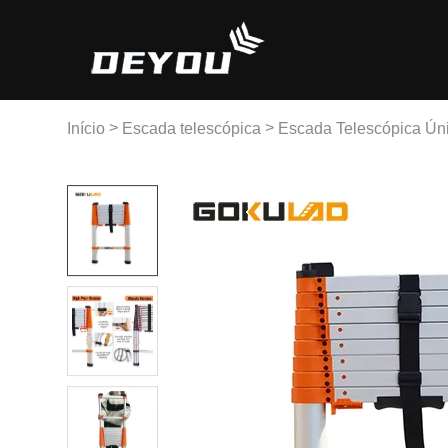
>
>
Início
Escada telescópica
Escada Telescópica Ún