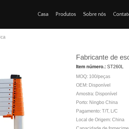
Casa
Produtos
Sobre nós
Contat
ica
Fabricante de es
Item número.:
ST260L
MOQ: 100/peças
OEM: Disponível
Amostra: Disponível
Porto: Ningbo China
Pagamento: T/T, L/C
Local de Origem: China
Capacidade de fornecime