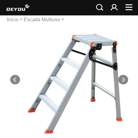
>
>
Início
Escada Multiuso
Escada multiuso