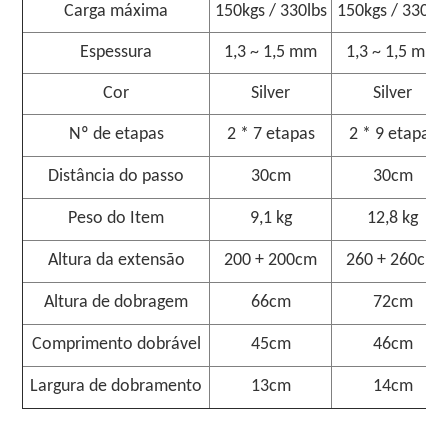
Carga máxima
150kgs / 330lbs
150kgs / 330lb
Espessura
1,3 ~ 1,5 mm
1,3 ~ 1,5 mm
Cor
Silver
Silver
Nº de etapas
2 * 7 etapas
2 * 9 etapas
Distância do passo
30cm
30cm
Peso do Item
9,1 kg
12,8 kg
Altura da extensão
200 + 200cm
260 + 260cm
Altura de dobragem
66cm
72cm
Comprimento dobrável
45cm
46cm
Largura de dobramento
13cm
14cm