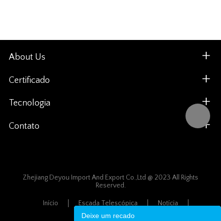
About Us
Certificado
Tecnologia
Contato
Zhejiang Deyou Import And Export Co.,Ltd @ 2023 All Rights
Reserved.
Início
Escada Telescópica
Notícia
Mapa Do Site
Deixe um recado