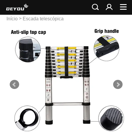
>
Início
Escada telescópica
>
Escada Telescópica
Única